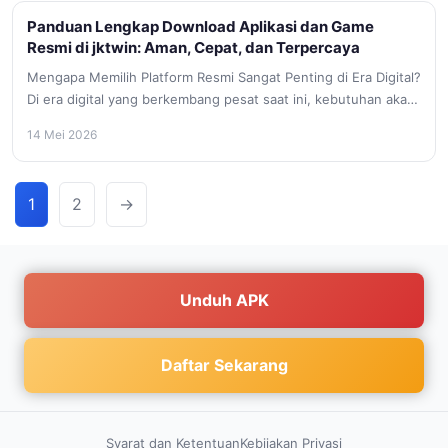
Panduan Lengkap Download Aplikasi dan Game
Resmi di jktwin: Aman, Cepat, dan Terpercaya
Mengapa Memilih Platform Resmi Sangat Penting di Era Digital?
Di era digital yang berkembang pesat saat ini, kebutuhan akan
aplikasi...
14 Mei 2026
1
2
→
Unduh APK
Daftar Sekarang
Syarat dan Ketentuan
Kebijakan Privasi