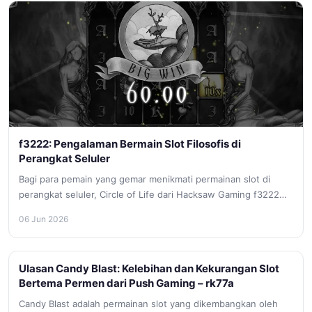
f3222: Pengalaman Bermain Slot Filosofis di
Perangkat Seluler
Bagi para pemain yang gemar menikmati permainan slot di
perangkat seluler, Circle of Life dari Hacksaw Gaming f3222
menawarkan pengalaman...
06 Jun 2026
Ulasan Candy Blast: Kelebihan dan Kekurangan Slot
Bertema Permen dari Push Gaming – rk77a
Candy Blast adalah permainan slot yang dikembangkan oleh