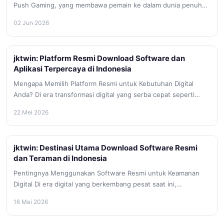
Push Gaming, yang membawa pemain ke dalam dunia penuh
warna dengan tema...
02 Jun 2026
jktwin: Platform Resmi Download Software dan
Aplikasi Terpercaya di Indonesia
Mengapa Memilih Platform Resmi untuk Kebutuhan Digital
Anda? Di era transformasi digital yang serba cepat seperti
sekarang ini, kebutuhan akan...
22 Mei 2026
jktwin: Destinasi Utama Download Software Resmi
dan Teraman di Indonesia
Pentingnya Menggunakan Software Resmi untuk Keamanan
Digital Di era digital yang berkembang pesat saat ini,
kebutuhan akan perangkat lunak atau...
16 Mei 2026