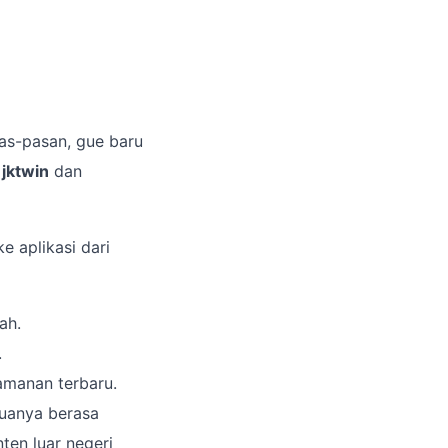
as-pasan, gue baru
t
jktwin
dan
e aplikasi dari
ah.
.
eamanan terbaru.
anya berasa
ten luar negeri