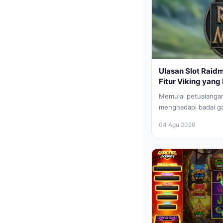
Ulasan Slot Raid
Fitur Viking yang 
Memulai petualangan
menghadapi badai ga
brutal. Sebelum And
04 Agu 2026