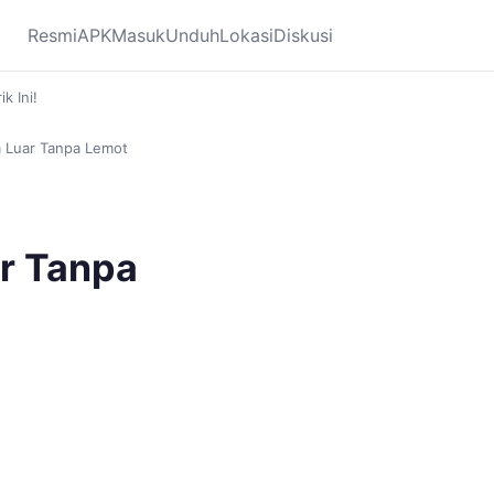
Resmi
APK
Masuk
Unduh
Lokasi
Diskusi
k Ini!
m Luar Tanpa Lemot
ar Tanpa