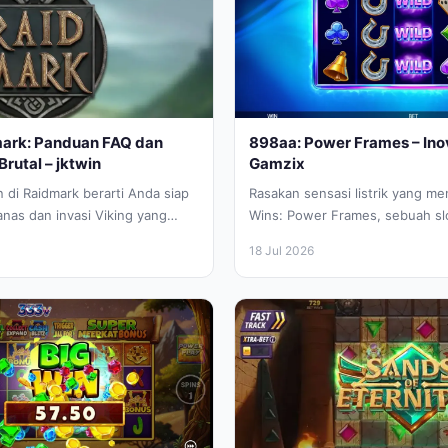
mark: Panduan FAQ dan
898aa: Power Frames – Ino
Brutal – jktwin
Gamzix
 di Raidmark berarti Anda siap
Rasakan sensasi listrik yang me
nas dan invasi Viking yang
Wins: Power Frames, sebuah slo
a memutar gulungan untuk...
5×4 yang memadukan pesona tra
18 Jul 2026