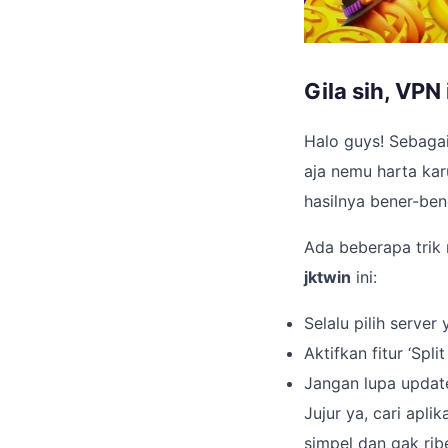
Gila sih, VPN
Halo guys! Sebaga
aja nemu harta ka
hasilnya bener-ben
Ada beberapa trik 
jktwin
ini:
Selalu pilih server
Aktifkan fitur ‘Spl
Jangan lupa update
Jujur ya, cari apl
simpel dan gak rib