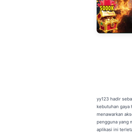
yy123 hadir seb
kebutuhan gaya h
menawarkan akses
pengguna yang m
aplikasi ini ter