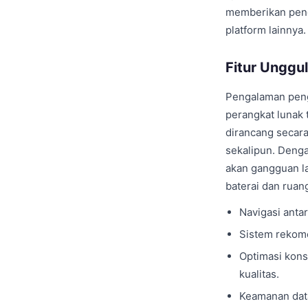
memberikan peng
platform lainnya.
Fitur Unggul
Pengalaman pengg
perangkat lunak
dirancang secara
sekalipun. Denga
akan gangguan la
baterai dan ruan
Navigasi anta
Sistem rekome
Optimasi kon
kualitas.
Keamanan data